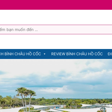
CH BÌNH CHÂU HỒ CỐC
REVIEW BÌNH CHÂU HỒ CỐC
ĐI