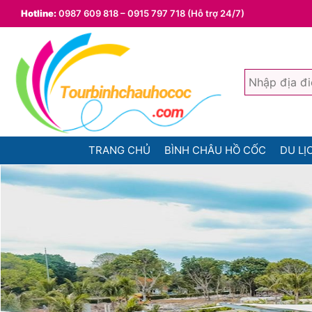
Hotline:
0987 609 818 – 0915 797 718 (Hỗ trợ 24/7)
TRANG CHỦ
BÌNH CHÂU HỒ CỐC
DU LỊ