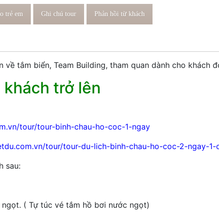
o trẻ em
Ghi chú tour
Phản hồi từ khách
n về tắm biển, Team Building, tham quan dành cho khách đ
khách trở lên
com.vn/tour/tour-binh-chau-ho-coc-1-ngay
ietdu.com.vn/tour/tour-du-lich-binh-chau-ho-coc-2-ngay-1
h sau:
ngọt. ( Tự túc vé tắm hồ bơi nước ngọt)