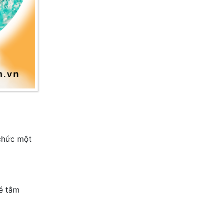
 chức một
é tắm