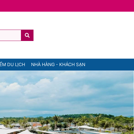
ỂM DU LỊCH
NHÀ HÀNG - KHÁCH SẠN