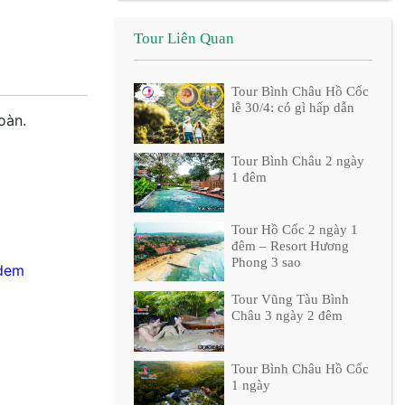
Tour Liên Quan
Tour Bình Châu Hồ Cốc
lễ 30/4: có gì hấp dẫn
oàn.
Tour Bình Châu 2 ngày
1 đêm
Tour Hồ Cốc 2 ngày 1
đêm – Resort Hương
Phong 3 sao
-dem
Tour Vũng Tàu Bình
Châu 3 ngày 2 đêm
Tour Bình Châu Hồ Cốc
1 ngày