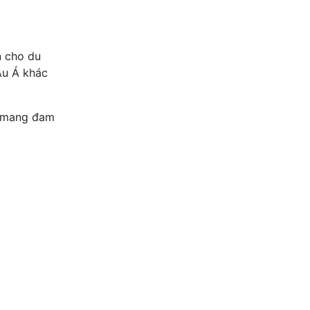
n cho du
Âu Á khác
p mang đam