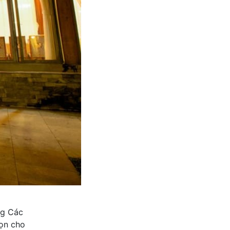
ng Các
ọn cho