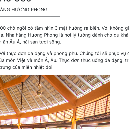
HÀNG HƯƠNG PHONG
—————————————
800 chỗ ngồi có tầm nhìn 3 mặt hướng ra biển. Với không g
 cả. Nhà hàng Hương Phong là nơi lý tưởng dành cho du kh
 ăn Âu Á, hải sản tươi sống.
với thực đơn đa dạng và phong phú. Chúng tôi sẽ phục vụ 
ữa món Việt và món Á, Âu. Thực đơn thức uống đa dạng, tr
rưng của miền nhiệt đới.