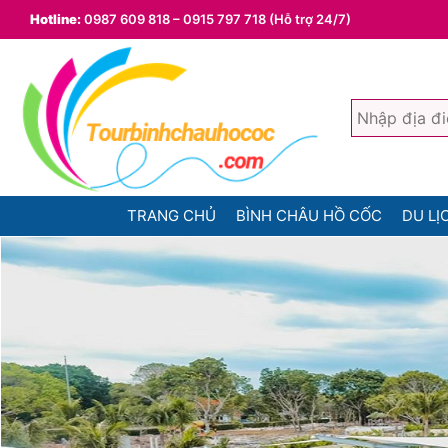
Hotline:
0987 609 818 – 0915 797 718 (Hỗ trợ 24/7)
TRANG CHỦ
BÌNH CHÂU HỒ CỐC
DU LỊ