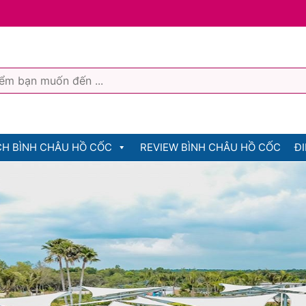
CH BÌNH CHÂU HỒ CỐC
REVIEW BÌNH CHÂU HỒ CỐC
ĐI