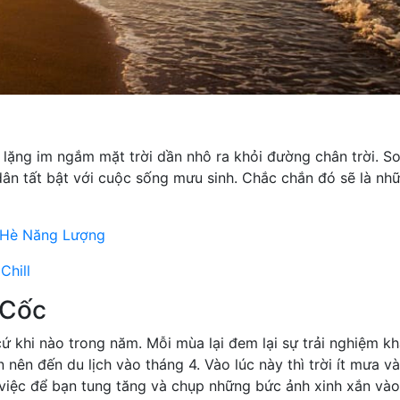
lặng im ngắm mặt trời dần nhô ra khỏi đường chân trời. So
dân tất bật với cuộc sống mưu sinh. Chắc chắn đó sẽ là nh
a Hè Năng Lượng
Chill
 Cốc
cứ khi nào trong năm. Mỗi mùa lại đem lại sự trải nghiệm k
nên đến du lịch vào tháng 4. Vào lúc này thì trời ít mưa v
 việc để bạn tung tăng và chụp những bức ảnh xinh xắn vào 