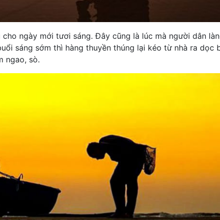
u cho ngày mới tươi sáng. Đây cũng là lúc mà người dân làn
ổi sáng sớm thì hàng thuyền thúng lại kéo từ nhà ra dọc b
m ngao, sò.