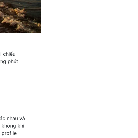
i chiếu
ững phút
hác nhau và
à không khí
profile