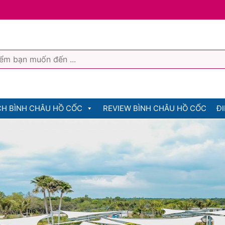
CH BÌNH CHÂU HỒ CỐC
REVIEW BÌNH CHÂU HỒ CỐC
ĐI