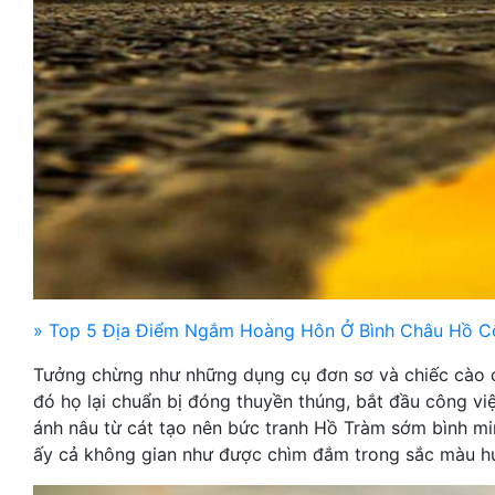
» Top 5 Địa Điểm Ngắm Hoàng Hôn Ở Bình Châu Hồ C
Tưởng chừng như những dụng cụ đơn sơ và chiếc cào có
đó họ lại chuẩn bị đóng thuyền thúng, bắt đầu công v
ánh nâu từ cát tạo nên bức tranh Hồ Tràm sớm bình mi
ấy cả không gian như được chìm đắm trong sắc màu huyề