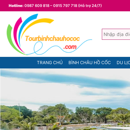
Hotline:
0987 609 818 – 0915 797 718 (Hỗ trợ 24/7)
TRANG CHỦ
BÌNH CHÂU HỒ CỐC
DU LỊ