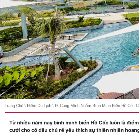
Trang Chủ
\
Điểm Du Lịch
\
Đi Cùng Mình Ngắm Bình Minh Biển Hồ Cốc 
Từ nhiều năm nay bình minh biển Hồ Cốc luôn là điểm
cưới cho cô dâu chú rể yêu thích sự thiên nhiên hoan