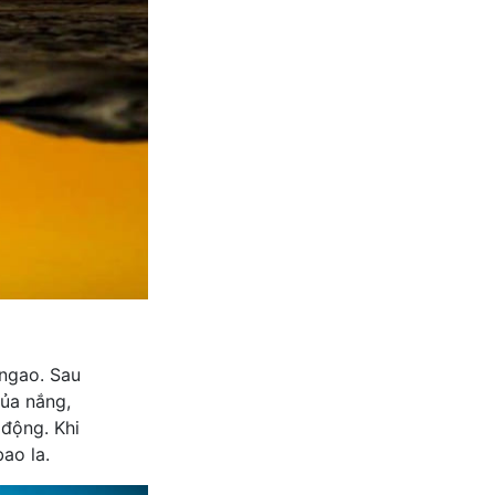
 ngao. Sau
của nắng,
 động. Khi
ao la.