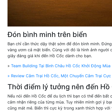
Đón bình minh trên biển
Bạn chỉ cần thức dậy thật sớm để đón bình minh. Đứng 
vàng ươm cả mặt biển. Cùng với đó là hình ảnh người 
giây đáng giá khi đến Hồ Cốc dành cho bạn.
»
Team Building Tại Bình Châu Hồ Cốc Khởi Động Mù
» Review Cắm Trại Hồ Cốc, Một Chuyến Cắm Trại Cực 
Thời điểm lý tưởng nên đến Hồ
Nếu nói đến Hồ Cốc để du lịch thì bạn có thể đến bất 
cảm nhận riêng của từng mùa. Tuy nhiên mình gợi ý bạn 
cũng mát mẻ. Biển thì cực kỳ trong xanh thích hợp với